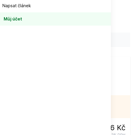
Napsat článek
Můj účet
Počet stran:
68
Při objednávce
nad
1 500 Kč
Doprava zdarma
NENÍ SKLADEM
116 Kč
232 Kč
vč. 12% DPH