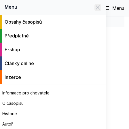
0
Menu
Menu
Obsahy časopisů
2012 – ROČNÍK (4 čísla)
E-shop
2012 – ROČNÍK (4 čísla)
Předplatné
E-shop
Články online
Inzerce
Informace pro chovatele
O časopisu
Historie
Autoři