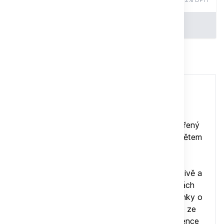
Do košíku
Celý popis
PAPOUŠCI – ROČNÍK 2012 (4 čísla)
Čísla 3 a 5/2012 již nejsou skladem.
Časopis PAPOUŠCI je
jediným českým
specializovaným periodikem
, který je zaměřený
na všechny události, které jsou spojené se světem
papoušků.
V jednotlivých rubrikách si přečtete zajímavé
informace o praktickém chovu papoušků, výživě a
krmení, chovu mutací, ručním odchovu, voliérách
nebo nemocech papoušků. Najdete zde i články o
papoušcích – domácích mazlíčcích, informace ze
života papoušků ve volné přírodě nebo reference