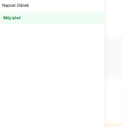
Napsat článek
Můj účet
Autor:
Alena Winner
Formát:
160 x 240 mm
Počet stran:
64
Vazba:
brožovaný vazba V1
ISBN:
9771213461001
Při objednávce
nad
1 500 Kč
Doprava zdarma