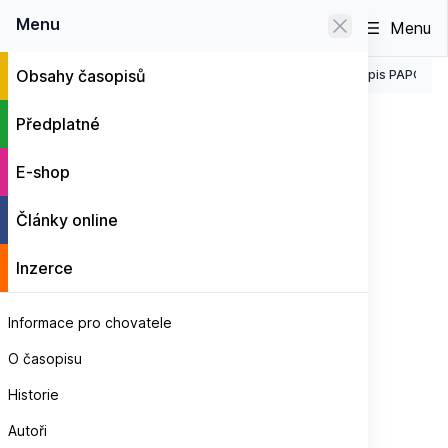
0
Menu
Menu
Obsahy časopisů
Jednotlivá čísla časopisu PAPOUŠCI
Časopis PAPOUŠC
E-shop
ČASOPIS • 64 STRAN
Předplatné
Časopis PAPOUŠCI 5/2018
E-shop
Články online
Inzerce
Informace pro chovatele
O časopisu
Historie
Autoři