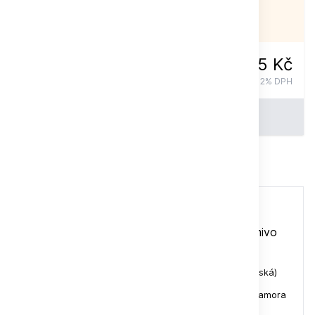
NENÍ SKLADEM
75 Kč
vč. 12% DPH
Do košíku
Celý popis
Ukázka
Obsah časopisu 5/2018
NUTRI-BERRIES: trochu jiné kompletní krmivo
pro papoušci
(Vojtěch Trhoň)
Klidný odpočinek
(Ing. Jana Jiroušková Kamberská)
Aktuality z Loro Parque Fundación
(Rafael Zamora
Padrón)