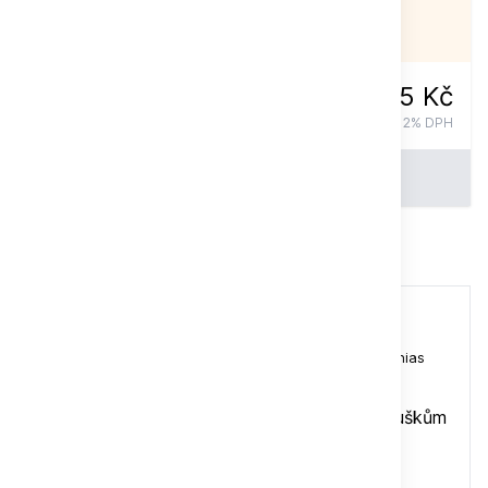
NENÍ SKLADEM
75 Kč
vč. 12% DPH
Do košíku
Celý popis
Obsah časopisu 6/2014
Aktuality z Loro Parque Fundación
(Dr. Matthias
Reinschmidt)
VIII. Mezinárodní kongres věnovaný papouškům
(Alena Winnerová, Marta a Milan Bartlovi, Veronika
Ďásková)