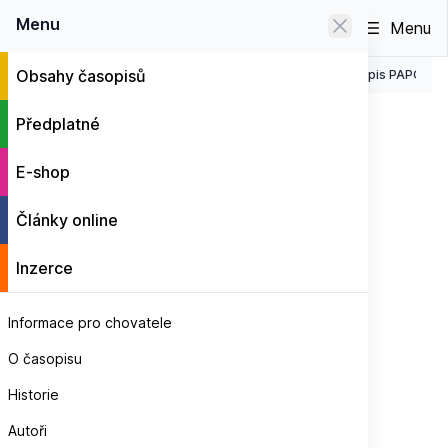
0
Menu
Menu
Obsahy časopisů
Jednotlivá čísla časopisu PAPOUŠCI
Časopis PAPOUŠC
E-shop
ČASOPIS • 64 STRAN
Předplatné
Časopis PAPOUŠCI 6/2014
E-shop
Články online
Inzerce
Informace pro chovatele
O časopisu
Historie
Autoři