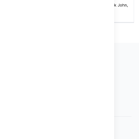
O volném létání s Přemkem Johnem
(Přemek John,
Milena Vaňková)
Potřebujete poradit?
+420 775 275 299
PO-PÁ 8:00 - 16:00
redakce@papousci.com
Odkazy
Doobjednat starší čísla