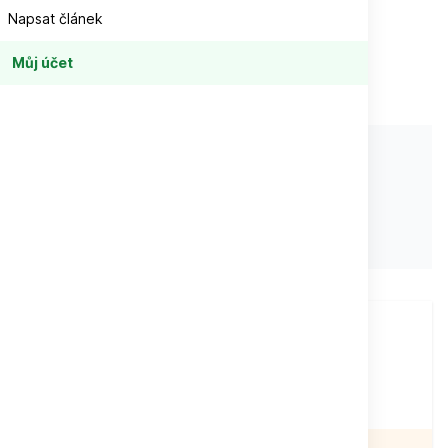
Napsat článek
Můj účet
Autor:
Alena Winner
Formát:
160 x 240 mm
Počet stran:
64
Vazba:
brožovaný vazba V1
ISBN:
9771213461001
Při objednávce
nad
1 500 Kč
Doprava zdarma