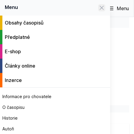
0
Menu
Menu
Obsahy časopisů
Omalovánky PIRÁTI
E-shop
Omalovánky PIRÁTI
Předplatné
E-shop
Články online
Inzerce
Informace pro chovatele
O časopisu
Historie
Autoři