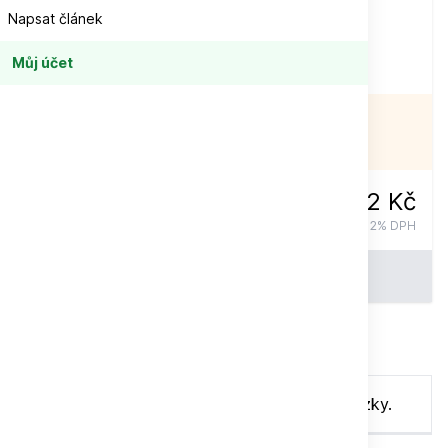
Napsat článek
Při objednávce
nad
1 500 Kč
Můj účet
Doprava zdarma
NENÍ SKLADEM
12 Kč
17 Kč
vč. 12% DPH
Do košíku
Celý popis
Pirátské omalovánky pro děti s velkými obrázky.