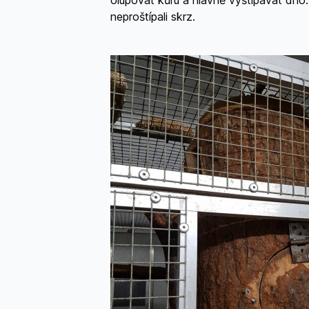
olupovat kůru a hlavně vyštípávat dno
neproštípali skrz.