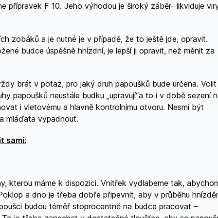
řípravek F 10. Jeho výhodou je široký záběr- likviduje viry
 zobáků a je nutné je v případě, že to ještě jde, opravit.
ožené budce úspěšně hnízdní, je lepší ji opravit, než měnit za
ždy brát v potaz, pro jaký druh papoušků bude určena. Volit
uhy papoušků neustále budku „upravují“a to i v době sezení 
novat i vletovému a hlavně kontrolnímu otvoru. Nesmí být
hla mláďata vypadnout.
t sami:
viny, kterou máme k dispozici. Vnitřek vydlabeme tak, abycho
Poklop a dno je třeba dobře připevnit, aby v průběhu hnízdě
papoušci budou téměř stoprocentně na budce pracovat –