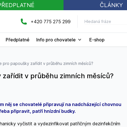
PŘEDPLATNÉ
ČLÁNKY
+420 775 275 299
Předplatné
Info pro chovatele
E-shop
 pro papoušky zařídit v průběhu zimních měsíců?
zařídit v průběhu zimních měsíců?
m něj se chovatelé připravují na nadcházející chovnou
řeba připravit, patří hnízdní budky.
hanicky vyčistit a vydezinfikovat patřičným dezinfekčním