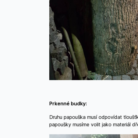
Prkenné budky:
Druhu papouška musí odpovídat tloušťk
papoušky musíme volit jako materiál d