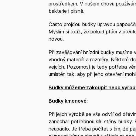
prostředkem. V našem chovu používáme p
bakterie i plísně.
Často projdou budky úpravou papoučších
Myslím si totiž, že pokud ptáci v předl
novou.
Při zavěšování hnízdní budky musíme v
vhodný materiál a rozměry. Některé dr
vejcích. Pozornost je tedy potřeba vě
umístěn tak, aby při jeho otevření mo
Budky můžeme zakoupit nebo vyrobi
Budky kmenové:
Při jejich výrobě se vše odvíjí od dře
zanechali potřebnou sílu stěny budky. 
neupadlo. Je třeba počítat s tím, že 