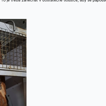
. To je třeba zanechat v dostatečné tloušťce, aby se papouš