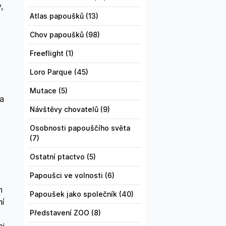
,
Atlas papoušků (13)
Chov papoušků (98)
Freeflight (1)
Loro Parque (45)
Mutace (5)
na
Návštěvy chovatelů (9)
Osobnosti papouščího světa
(7)
Ostatní ptactvo (5)
Papoušci ve volnosti (6)
m
Papoušek jako společník (40)
ní
Představení ZOO (8)