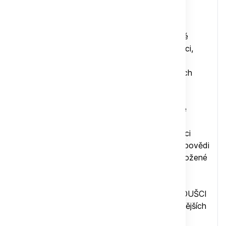
Publikace přináší 250 praktických otázek a
odpovědí zaměřených na voliéry a klece pro
papoušky i další exotické ptactvo. Jednotlivé
kapitoly se věnují typům voliér, jejich konstrukci,
výběru vhodného pletiva, vybavení i dalším
aspektům, které zohledňují potřeby chovaných
ptáků.
Autorem knihy je zkušený chovatel a výrobce
chovatelských zařízení Dominik Svak, který
vychází z dlouholeté praxe v návrhu a realizaci
voliér pro soukromé i profesionální chovy. Odpovědi
nabízejí ověřená řešení a praktické rady podložené
každodenními zkušenostmi.
Otázky sestavila zakladatelka časopisu PAPOUŠCI
a publicistka Alena Winner na základě nejčastějších
dotazů chovatelů