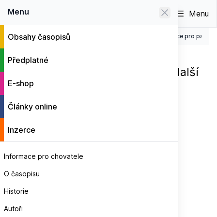
0
Menu
Menu
Obsahy časopisů
Knižní nabídka pro chovatele
Voliéry a klece pro papoušky
E-shop
KNIHA • 160 STRAN
Předplatné
Voliéry a klece pro papoušky i další
E-shop
exotické ptactvo
Články online
Inzerce
Informace pro chovatele
O časopisu
Historie
Autoři