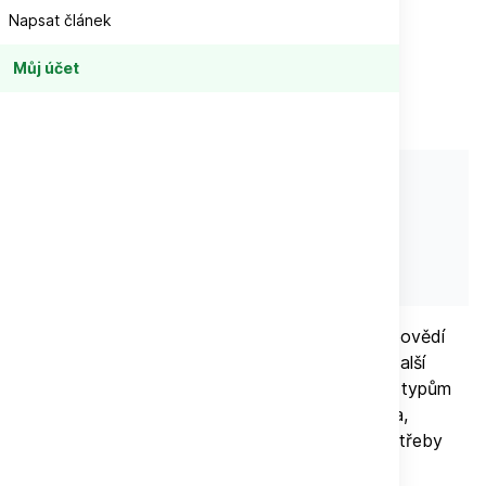
Napsat článek
Můj účet
Autor:
Dominik Svak
Formát:
170 x 240 mm
Počet stran:
160
Vazba:
vázaná
ISBN:
978-80-908714-2-7
Publikace přináší 250 praktických otázek a odpovědí
zaměřených na voliéry a klece pro papoušky i další
exotické ptactvo. Jednotlivé kapitoly se věnují typům
voliér, jejich konstrukci, výběru vhodného pletiva,
vybavení i dalším aspektům, které zohledňují potřeby
chovaných ptáků.