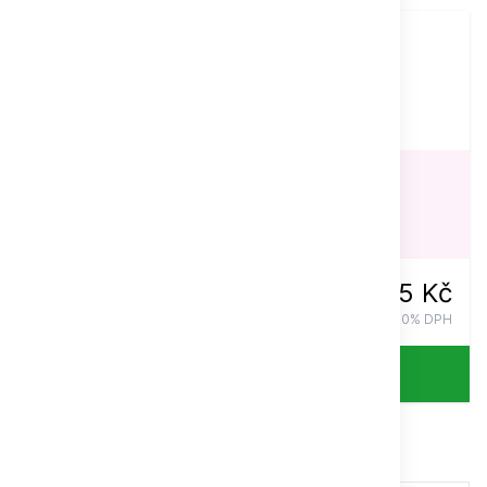
na tento titul
v celé
ČR
Doprava zdarma
PŘEDOBJEDNÁVKY
Expedujeme od:
08.09.2026
545 Kč
vč. 0% DPH
Celý popis
Ukázka