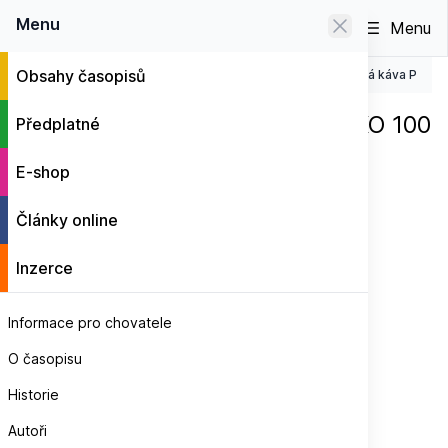
0
Menu
Menu
Obsahy časopisů
Zrnková káva s motivy PAPOUŠKŮ
Zrnková káva PAPO
E-shop
Zrnková káva PAPOUŠCI MEXIKO 100
Předplatné
g
E-shop
Články online
Inzerce
Informace pro chovatele
O časopisu
Historie
Autoři