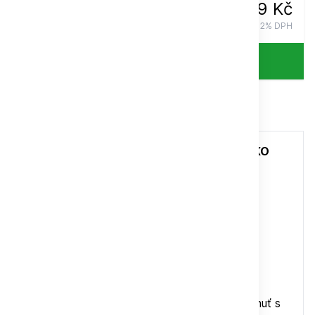
119 Kč
vč. 12% DPH
Celý popis
Ukázka
ČERSTVĚ PRAŽENÁ káva PAPOUŠCI MEXIKO
100% Arabika
MEXICO EL SANTO MONTE AZUL
100 g
Středně výrazná káva, lehce pikantní, chuť
čokolády, oříšků, jemná kakaová vůně
Tato výborná káva má kulaté tělo, komplexní
nugátovou, kakaovou, pikantně kořeněnou chuť s