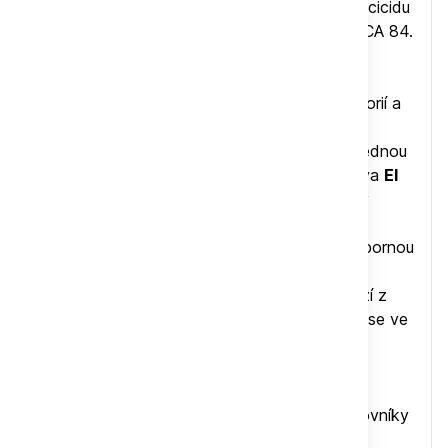
čokoládovou až květinovou vůní, s nulovou acicidu
a příjemnou sladkostí karamelu. Hodnocení SCA 84.
Káva Mexico El Santo Monte Azul pochází z
Mexika, což je země s bohatou kávovou historií a
rozmanitými pěstitelskými oblastmi. Region
Chiapas, který se nachází na jihu Mexika, je jednou
z hlavních oblastí pěstování kávy v zemi. Káva
El
Santo Monte Azul
je konkrétně pěstována v
regionu Huatuscu v provincii Veracruz, která
poskytuje ideální klimatické podmínky pro výbornou
kvalitu kávy. Arabika
El Santo Monte Azul
je
pěstována bez chemikálií a pesticidů. Pochází z
odrůdy Caturra, Catimor a Bourbon a pěstuje se ve
výšce 1200 m n.m.
El Santo Monte Azul
je skvostná káva s
jedinečným charakterem a původem. Pro milovníky
kávy, kteří hledají svěží, lehkou a komplexní