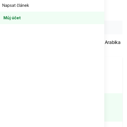
Napsat článek
Můj účet
EAN:
08594224710033
Čerstvě pražená mexická káva 100% výběrová Arabika
MEXICO EL SANTO MONTE AZUL
Při objednávce
nad
1 500 Kč
Doprava zdarma
SKLADEM
Expedujeme:
v pondělí