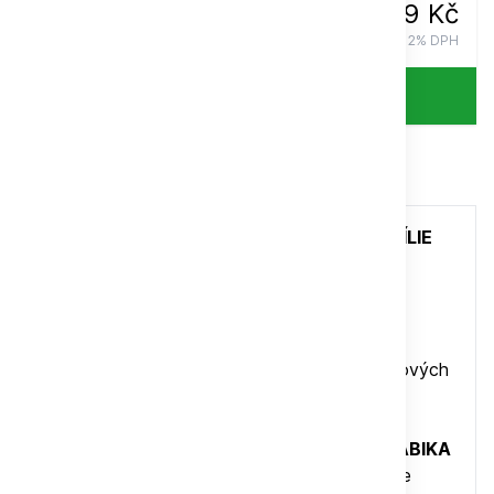
119 Kč
vč. 12% DPH
Celý popis
Ukázka
ČERSTVĚ PRAŽENÁ káva PAPOUŠCI BRAZÍLIE
100% Arabika
FAZENDA DA LAGOA
100 g
Středně výrazná, chuť hořké čokolády a lískových
oříšků, nasládlá vůně
Čerstvě pražená káva
100%
výběrová ARABIKA
PAPOUŠCI BRAZÍLIE FAZENDA DA LAGOA
je