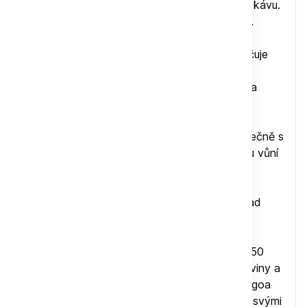
odborníky považována za nejlepší
brazilskou kávu
.
Je pěstována ze starých odrůd káv Bourbon.
Brazilská káva
Fazenda da Lagoa
se vyznačuje
sladkým, čokoládovým nádechem. Káva je
vyrovnaná, tělo sametové, velice nízká acidita
(kyselost), vulkanická pěna, výborná hutnost.
Chutí připomíná čokoládu, kde koncová chuť
přechází do tónů lískového ořechu, a to společně s
nepřehlédnutelnou sladkostí s lehkou, sladkou vůní
ovoce.
Fazenda da Lagoa
se nachází 1100 metrů nad
mořem v blízkosti města Santo Antonio do
Amparo, asi 170 km jihovýchodně od Belo
Horizonte v provincii Minas Gerais. Jeho 2 850
hektarů zahrnuje přírodní rezervaci, lesy, pastviny a
1 500 hektarů kávy. Zatímco Fazenda da Lagoa
ctí svou 200letou tradici kávy, je známá také svými