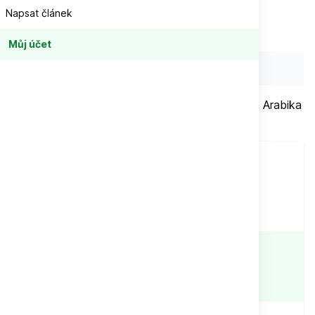
Napsat článek
Můj účet
EAN:
08594224710095
Čerstvě pražená brazilská káva 100% výběrová Arabika
FAZENDA DA LAGOA
Při objednávce
nad
1 500 Kč
Doprava zdarma
SKLADEM
Expedujeme:
v pondělí