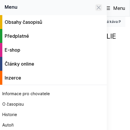
0
Menu
Menu
Obsahy časopisů
Zrnková káva s motivy PAPOUŠKŮ
Zrnková káva PAPOU
E-shop
Zrnková káva PAPOUŠCI BRAZÍLIE
Předplatné
100 g
E-shop
Články online
Inzerce
Informace pro chovatele
O časopisu
Historie
Autoři